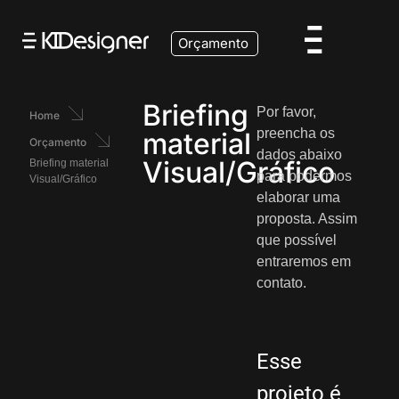
Orçamento
Briefing
Por favor,
Home
preencha os
material
Orçamento
dados abaixo
Visual/Gráfico
Briefing material
para podermos
Visual/Gráfico
elaborar uma
proposta. Assim
que possível
entraremos em
contato.
Esse
projeto é