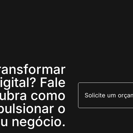
transformar
gital? Fale
cubra como
Solicite um orç
ulsionar o
u negócio.